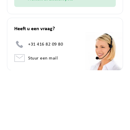
Heeft u een vraag?
+31 416 82 09 80
Stuur een mail
De Van Mossel Automotive Group (Van Mossel) respecteert uw privacy. Van
Mossel draagt er zorg voor dat vertrouwelijk en zorgvuldig met uw
persoonsgegevens wordt omgegaan, en dat passende technische en
organisatorische veiligheidsmaatregelen zijn genomen om uw persoonsgegevens
adequaat te beschermen. Met deze
privacyverklaring
informeren wij u over hoe
wij omgaan met uw persoonsgegevens.
Om een verantwoord acceptatie- risico- en fraudebeleid te voeren, kunnen wij