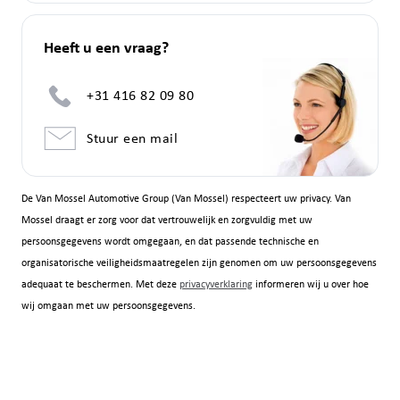
Heeft u een vraag?
+31 416 82 09 80
Stuur een mail
De Van Mossel Automotive Group (Van Mossel) respecteert uw privacy. Van
Mossel draagt er zorg voor dat vertrouwelijk en zorgvuldig met uw
persoonsgegevens wordt omgegaan, en dat passende technische en
organisatorische veiligheidsmaatregelen zijn genomen om uw persoonsgegevens
adequaat te beschermen. Met deze
privacyverklaring
informeren wij u over hoe
wij omgaan met uw persoonsgegevens.
Om een verantwoord acceptatie- risico- en fraudebeleid te voeren, kunnen wij
gegevens over u en uw verzekeringen inzien en vastleggen in het centraal
informatiesysteem (CIS) van de in Nederland werkzame