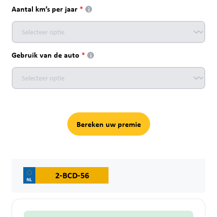
Aantal km’s per jaar
i
Gebruik van de auto
i
Bereken uw premie
2-BCD-56